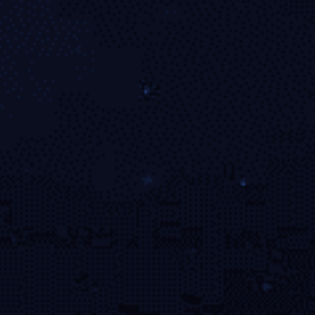
与约基奇
快船用鲍威尔和次轮选秀权交易科
曼联
林斯却未...
部手术
已经成为
在NBA的交易市场中，球队为了提升竞
近日
..
争力，时常会进行一些看似合理的...
特成功
查看详情
2026-08-04
查看详情
2026-