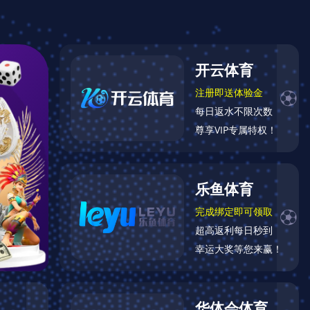
注册入口
里开始