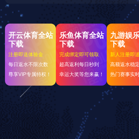
借助全球多节点部署与智能调度机
制，大阳城官方网站 实现高并发条件
下依然保持流畅体验。热门赛事期间
依旧顺畅无阻，保障您不错过任何精
彩瞬间。
隐私与数据保护
采用多重加密策略与权限控制机制，
全方位保障用户信息与数据交互安
全。大阳城官方网站 始终坚持以用户
隐私为首要原则，守护每一次访问。