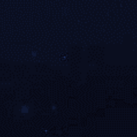
米切尔若不续约热火将全力争
卡约战术解析：高位挡拆
求争...
穆雷组合的...
来，NBA联盟的竞争愈发激烈，球
在现代篮球战术中，高位挡拆
间为了争夺总冠军而不断进行...
攻防转化的关键手段。而丹佛掘.
-08-06
查看详情
2026-08-05
联系我们