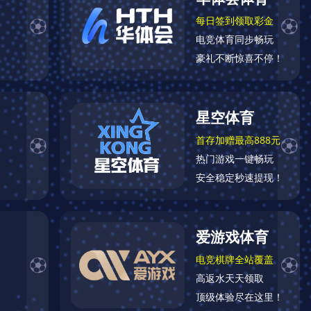
捷的体育服务。
全年无休客服