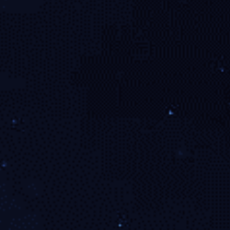
输，隐私守护
droid 全平台兼容
表同步展示
网页版入口
深度解读